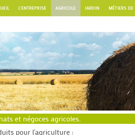
UEIL
L’ENTREPRISE
AGRICOLE
JARDIN
MÉTIERS DE
chats et négoces agricoles.
its pour l’agriculture :